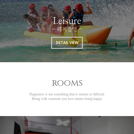
Leisure
- 레저할인 -
DETAIL VIEW
rooms
Happiness is not something that is remote or difficult.
Being with someone you love means being happy.