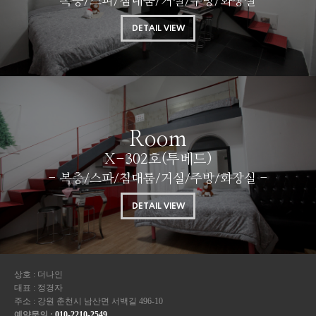
- 복층/스파/침대룸/거실/주방/화장실 -
DETAIL VIEW
Room
X-302호(투베드)
- 복층/스파/침대룸/거실/주방/화장실 -
DETAIL VIEW
상호 : 더나인
대표 : 정경자
주소 : 강원 춘천시 남산면 서백길 496-10
예약문의 :
010-2210-2549