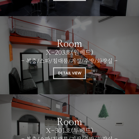
Room
X-203호(원베드)
- 복층/스파/침대룸/거실/주방/화장실 -
DETAIL VIEW
Room
X-301호(투베드)